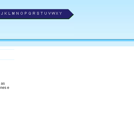
 as
ones e