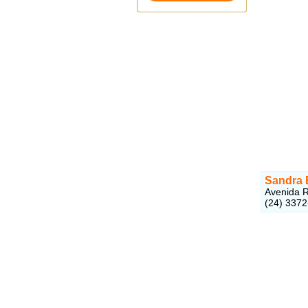
Sandra 
Avenida R
(24) 337