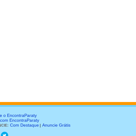
e o EncontraParaty
 com EncontraParaty
Com Destaque
Anuncie Grátis
CIE:
|