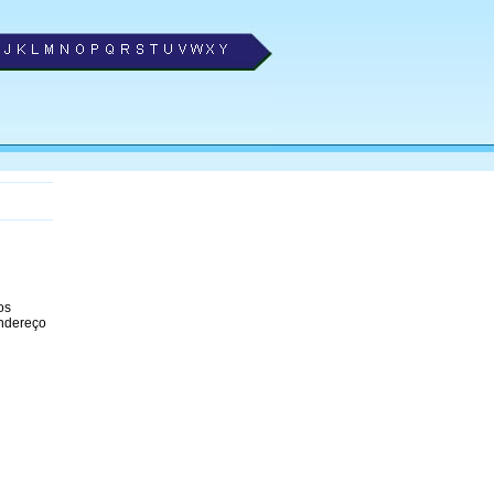
os
endereço