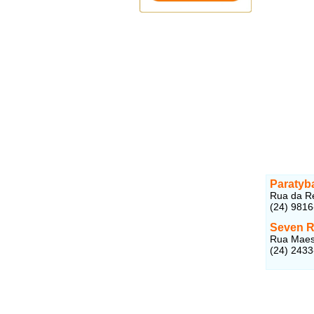
Paratyba
Rua da Re
(24) 9816
Seven R
Rua Maest
(24) 243