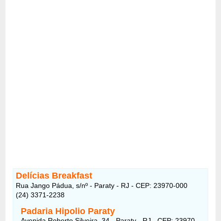
Delícias Breakfast
Rua Jango Pádua, s/nº - Paraty - RJ - CEP: 23970-000
(24) 3371-2238
Padaria Hipolio Paraty
Avenida Roberto Silveira, 34 - Paraty - RJ - CEP: 23970-