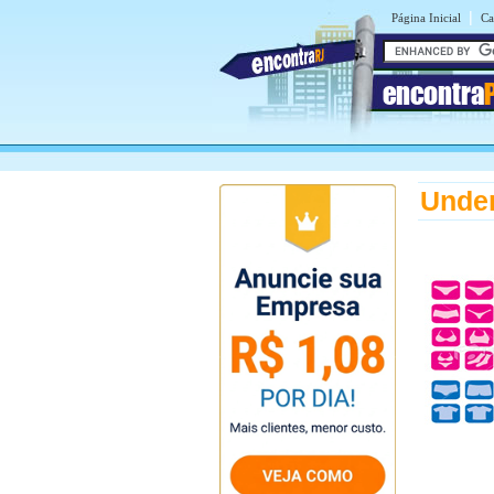
|
Página Inicial
Ca
encontra
Unde